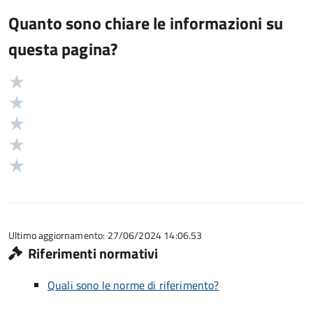
Quanto sono chiare le informazioni su
questa pagina?
Valuta
Valutazione
5
Valuta
stelle
4
Valuta
su
stelle
3
Valuta
5
su
stelle
2
Valuta
5
su
stelle
1
5
su
stelle
5
su
5
Ultimo aggiornamento: 27/06/2024 14:06.53
Riferimenti normativi
Quali sono le norme di riferimento?