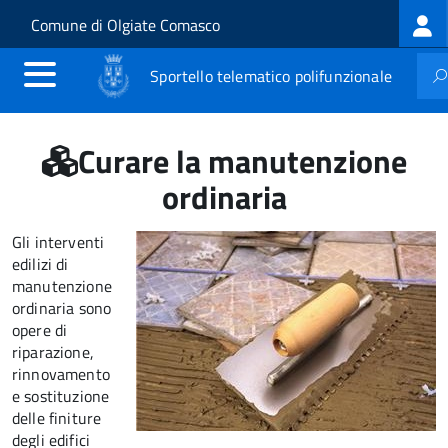
Log
Salta al contenuto principale
Skip to site navigation
Comune di Olgiate Comasco
me
Sportello telematico polifunzionale
Curare la manutenzione
ordinaria
Gli interventi
edilizi di
manutenzione
ordinaria sono
opere di
riparazione,
rinnovamento
e sostituzione
delle finiture
degli edifici