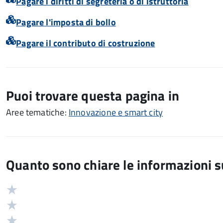
Pagare i diritti di segreteria o di istruttoria
Pagare l'imposta di bollo
Pagare il contributo di costruzione
Puoi trovare questa pagina in
Aree tematiche:
Innovazione e smart city
Quanto sono chiare le informazioni 
Valuta
Valutazione
5
Valuta
stelle
4
Valuta