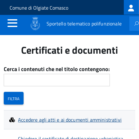
Log
Salta al contenuto principale
Skip to site navigation
Comune di Olgiate Comasco
me
Sportello telematico polifunzionale
Certificati e documenti
Cerca i contenuti che nel titolo contengono:
Accedere agli atti e ai documenti amministrativi
Chiedere il certificato di destinazione urbanistica