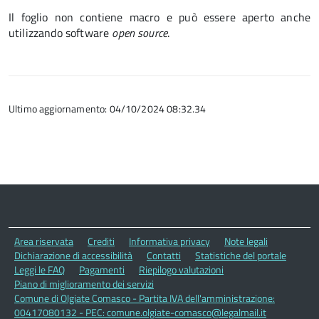
Il foglio non contiene macro e può essere aperto anche
utilizzando software
open source
.
Ultimo aggiornamento: 04/10/2024 08:32.34
Area riservata
Crediti
Informativa privacy
Note legali
Dichiarazione di accessibilità
Contatti
Statistiche del portale
Leggi le FAQ
Pagamenti
Riepilogo valutazioni
Piano di miglioramento dei servizi
Comune di Olgiate Comasco - Partita IVA dell'amministrazione:
00417080132 - PEC: comune.olgiate-comasco@legalmail.it