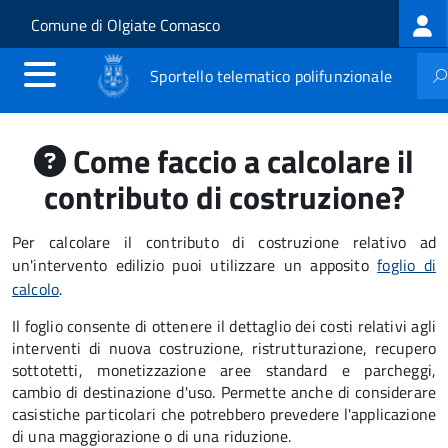
Log
Salta al contenuto principale
Skip to site navigation
Comune di Olgiate Comasco
me
Sportello telematico polifunzionale
Come faccio a calcolare il
contributo di costruzione?
Per calcolare il contributo di costruzione relativo ad
un'intervento edilizio puoi utilizzare un apposito
foglio di
calcolo
.
Il foglio consente di ottenere il dettaglio dei costi relativi agli
interventi di nuova costruzione, ristrutturazione, recupero
sottotetti, monetizzazione aree standard e parcheggi,
cambio di destinazione d'uso. Permette anche di considerare
casistiche particolari che potrebbero prevedere l'applicazione
di una maggiorazione o di una riduzione.