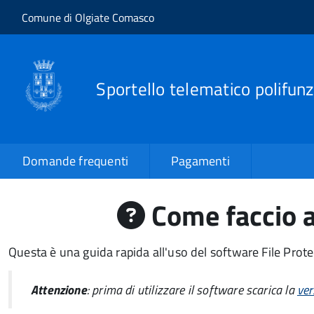
Salta al contenuto principale
Skip to site navigation
Comune di Olgiate Comasco
Sportello telematico polifunz
Domande frequenti
Pagamenti
Come faccio a
Questa è una guida rapida all'uso del software File Protec
Attenzione
: prima di utilizzare il software scarica la
ver