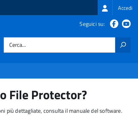
Login
Accedi
menu
Faceboo
Yo
Seguici su:
Cerca...
 File Protector?
oni più dettagliate, consulta il manuale del software.