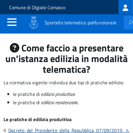
Log
Salta al contenuto principale
Skip to site navigation
Comune di Olgiate Comasco
me
Sportello telematico polifunzionale
Come faccio a presentare
un'istanza edilizia in modalità
telematica?
La normativa vigente individua due tipi di pratiche edilizie:
le pratiche di
edilizia produttiva
le pratiche di
edilizia residenzial
e.
Le pratiche di edilizia produttiva
Il
Decreto del Presidente della Repubblica 07/09/2010, n.