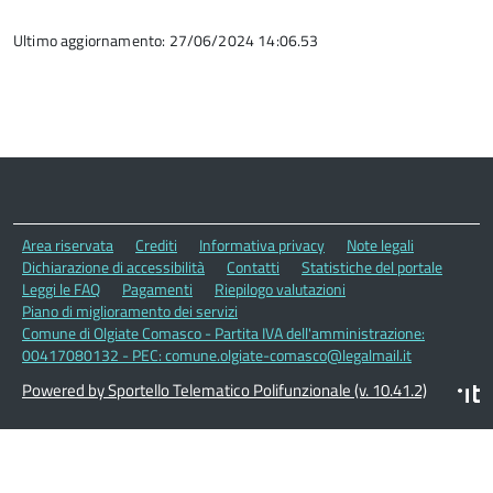
Ultimo aggiornamento: 27/06/2024 14:06.53
Area riservata
Crediti
Informativa privacy
Note legali
Dichiarazione di accessibilità
Contatti
Statistiche del portale
Leggi le FAQ
Pagamenti
Riepilogo valutazioni
Piano di miglioramento dei servizi
Comune di Olgiate Comasco - Partita IVA dell'amministrazione:
00417080132 - PEC: comune.olgiate-comasco@legalmail.it
Powered by Sportello Telematico Polifunzionale (v. 10.41.2)