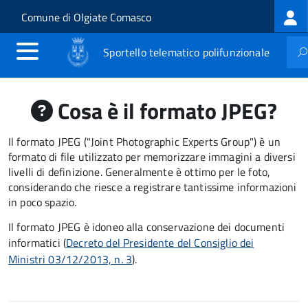
Log
Salta al contenuto principale
Skip to site navigation
Comune di Olgiate Comasco
me
Sportello telematico polifunzionale
Cosa è il formato JPEG?
Il formato JPEG ("Joint Photographic Experts Group") è un
formato di file utilizzato per memorizzare immagini a diversi
livelli di definizione. Generalmente è ottimo per le foto,
considerando che riesce a registrare tantissime informazioni
in poco spazio.
Il formato JPEG è idoneo alla conservazione dei documenti
informatici (
Decreto del Presidente del Consiglio dei
Ministri 03/12/2013, n. 3
).