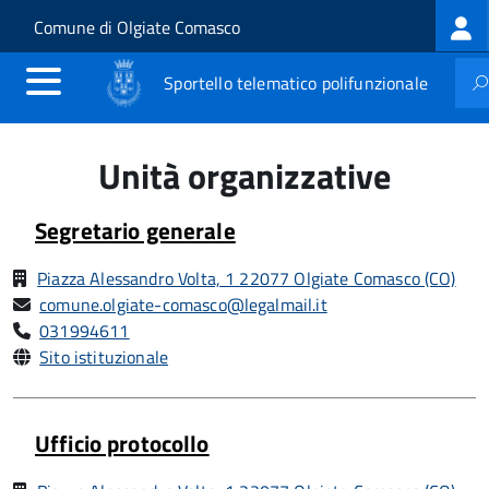
Log
Salta al contenuto principale
Skip to site navigation
Comune di Olgiate Comasco
me
Sportello telematico polifunzionale
Unità organizzative
Segretario generale
Piazza Alessandro Volta, 1 22077 Olgiate Comasco (CO)
comune.olgiate-comasco@legalmail.it
031994611
Sito istituzionale
Ufficio protocollo